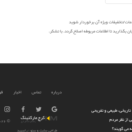
دمات/تخفیفات ویژه آن برخوردار شوید
ان بگذارید تا اطلاعات مربوطه اصلاح گردد. با تشکر.
درباره
تماس
اخبار
قو
 تاریخی، طبیعی و تفریحی
ی از نظر مردم
ajmarketing.ir
© 2018-
ه می گویند؟
طراحی سایت و سئو :
راسپید