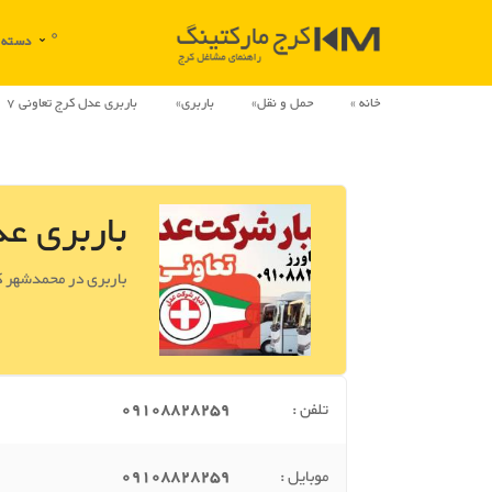
0
دسته بندی
خانه
حمل و نقل
باربری
باربری عدل کرج تعاونی 7
باربری عد
باربری در محمدشهر 
تلفن :
09108828259
موبایل :
09108828259