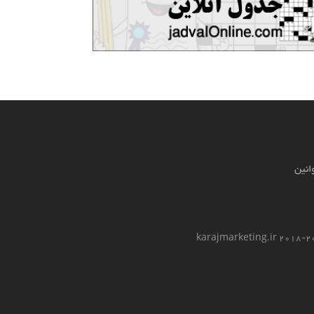
انین
2026 kar