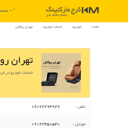
0
دسته بندی
خانه
خودرو
خدمات خودرو
تهران روکش
تهران ر
خدمات خودرو در غرب
تلفن :
09122294927
موبایل :
09122450540