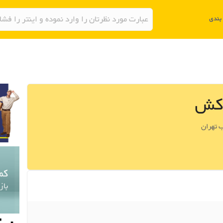
وکش
 تهران