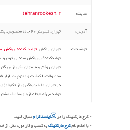
سایت:
tehranrookesh.ir
آدرس:
تهران. کیلومتر 20 جاده مخصوص. پشت نفت پارس. خیابان فرنان پلاک 5
توضیحات:
تهران روکش
تولید کننده روکش ص
تولیدکنندگان روکش صندلی خودرو، به 
تهران روکش به عنوان یکی از بزرگتر
محصولات با کیفیت و متنوع به بازار فع
در تهران. ما با بهره‌گیری از تکنولوژ
تولید می‌کنیم تا نیازهای مختلف مشتری
- کرج مارکتینگ را در
اینستاگرام
دنبال کنید.
- با اعلام نام
کرج مارکتینگ
به کسب و کار مورد نظر، از خ