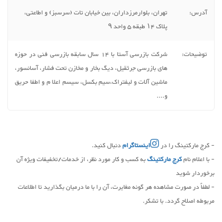
آدرس:
تهران، بلوارمرزداران، بین خیابان تات (سرسبز) و اطاعتی،
پلاک ۱۴ طبقه ۵ واحد ۹
توضیحات:
شرکت بازرسی آستا با 14 سال سابقه بازرسی فنی در حوزه
های بازرسی جرثقیل، دیگ بخار و مخازن تحت فشار، آسانسور،
ماشین آلات و لیفتراک،سیم بکسل، سیسم اعلا م و اطفا حریق
و....
- کرج مارکتینگ را در
اینستاگرام
دنبال کنید.
- با اعلام نام
کرج مارکتینگ
به کسب و کار مورد نظر، از خدمات/تخفیفات ویژه آن
برخوردار شوید
- لطفاً در صورت مشاهده هر گونه مغایرت، آن را با ما درمیان بگذارید تا اطلاعات
مربوطه اصلاح گردد. با تشکر.