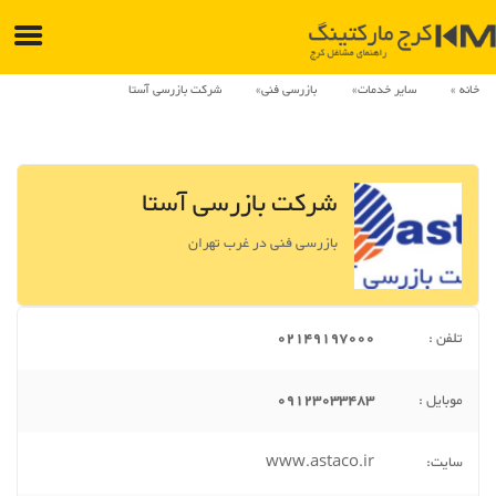
خانه
سایر خدمات
بازرسی فنی
شرکت بازرسی آستا
شرکت بازرسی آستا
بازرسی فنی در غرب تهران
تلفن :
02149197000
موبایل :
09123033483
سایت:
www.astaco.ir