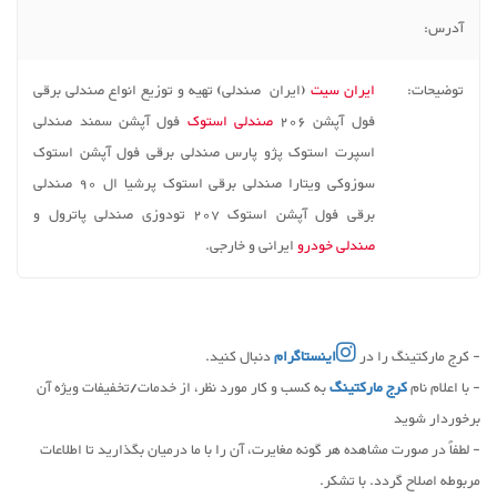
آدرس:
توضیحات:
ایران سیت
(ایران صندلی) تهیه و توزیع انواع صندلی برقی
فول آپشن 206
صندلی استوک
فول آپشن سمند صندلی
اسپرت استوک پژو پارس صندلی برقی فول آپشن استوک
سوزوکی ویتارا صندلی برقی استوک پرشیا ال 90 صندلی
برقی فول آپشن استوک 207 تودوزی صندلی پاترول و
صندلی خودرو
ایرانی و خارجی.
- کرج مارکتینگ را در
اینستاگرام
دنبال کنید.
- با اعلام نام
کرج مارکتینگ
به کسب و کار مورد نظر، از خدمات/تخفیفات ویژه آن
برخوردار شوید
- لطفاً در صورت مشاهده هر گونه مغایرت، آن را با ما درمیان بگذارید تا اطلاعات
مربوطه اصلاح گردد. با تشکر.