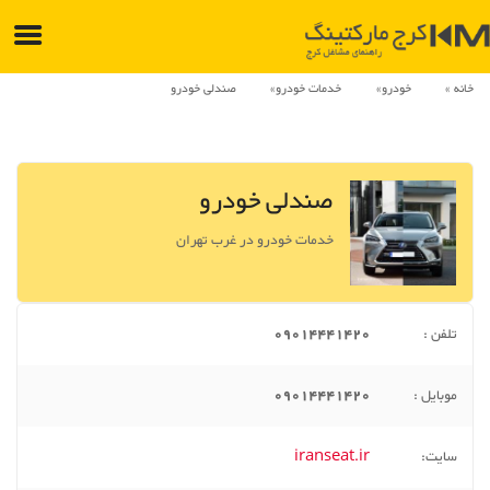
خانه
خودرو
خدمات خودرو
صندلی خودرو
صندلی خودرو
خدمات خودرو در غرب تهران
تلفن :
09014441420
موبایل :
09014441420
سایت:
iranseat.ir